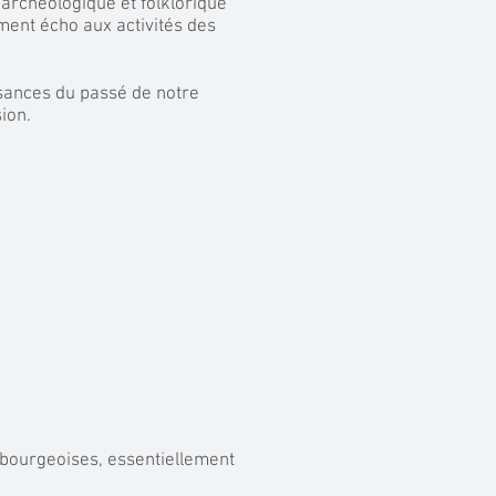
, archéologique et folklorique
ment écho aux activités des
ssances du passé de notre
ion.
mbourgeoises, essentiellement