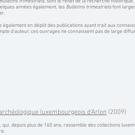
Bulletins trimestriels
, sont le reflet de la recherche historique
uelques années également, les
Bulletins trimestriels
font large
r.
se également en dépôt des publications ayant trait aux connai
mpte d'auteur, ces ouvrages ne connaissent pas de large diffus
archéologique luxembourgeois d'Arlon
(2009)
, qui, depuis plus de 160 ans, rassemble des collections luxe
re.