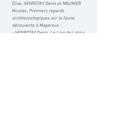
Elise, HENROTAY Denis et MEUNIER
Nicolas,
Premiers regards
archéozoologiques sur la faune
découverte à Mageroux
;
- HENROTAY Denis,
Le Lion de Latour
(Virton), un fragment oublié d'un
monument gallo-romain
;
- HENROTAY Denis, FETTER Sylvain
et HORVILLER Marie,
Mise au jour
d'une petite grange gallo-romaine
en milieu rural dans le Parc urbain
de l'Hydrion à Arlon
;
- HENROTAY Denis,
Apports des
fouilles récentes à la connaissance
de l'ancienne abbaye d'Orval
;
- TOURNEUR Francis et DENAYER
Julien,
Les marbres dans les
interventions de Laurent-Benoît
Dewez à l'abbaye d'Orval (1759-