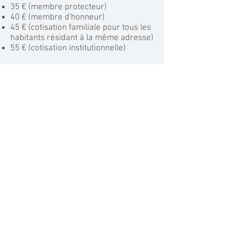
35 € (membre protecteur)
40 € (membre d'honneur)
45 € (cotisation familiale pour tous les
habitants résidant à la même adresse)
55 € (cotisation institutionnelle)
Une carte à prix réduit (15 €) donne
droit aux avantages 2, 3 et 4
seulement.
© 2025 by Institut
Archéologique du
Luxembourg asbl. Proudly