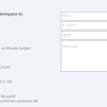
chéologique du
ée au Musée Gaspar
irsch)
0 à 12h
e juillet
durant les vacances de